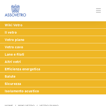
Wiki Vetro
Il vetro
Vetro piano
Vetro cavo
Lane e filati
Altri vetri
Efficienza energetica
Salute
Sicurezza
Isolamento acustico