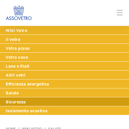
Wiki Vetro
Il vetro
Vetro piano
Vetro cavo
Lane e filati
Altri vetri
Efficienza energetica
Salute
Sicurezza
Isolamento acustico