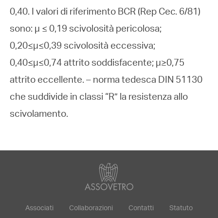
0,40. I valori di riferimento BCR (Rep Cec. 6/81)
sono: µ ≤ 0,19 scivolosità pericolosa;
0,20≤µ≤0,39 scivolosità eccessiva;
0,40≤µ≤0,74 attrito soddisfacente; µ≥0,75
attrito eccellente. – norma tedesca DIN 51130
che suddivide in classi “R” la resistenza allo
scivolamento.
Associati
Collaborazioni
Contatti
Statuto