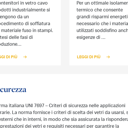
ontenitori in vetro cavo
Per un ottimale isolame
dotti industrialmente si
termico che consente
tengono da un
grandi risparmi energeti
cedimento di soffiatura
necessario che i materia
 materiale fuso in stampi.
utilizzati soddisfino anc
tesi delle fasi di
esigenze di …
oduzione…
GI DI PIÙ
LEGGI DI PIÙ
icurezza
ma italiana UNI 7697 – Criteri di sicurezza nelle applicazioni
rarie. La norma fornisce i criteri di scelta dei vetri da usarsi, 
esterni che in interni, in modo che sia assicurata la risponden
 prestazioni dei vetri e requisiti necessari per garantire la