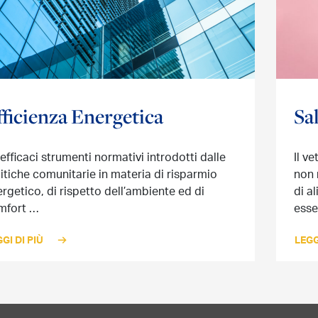
fficienza Energetica
Sa
 efficaci strumenti normativi introdotti dalle
Il v
itiche comunitarie in materia di risparmio
non 
rgetico, di rispetto dell’ambiente ed di
di a
mfort …
esse
GI DI PIÙ
LEGG