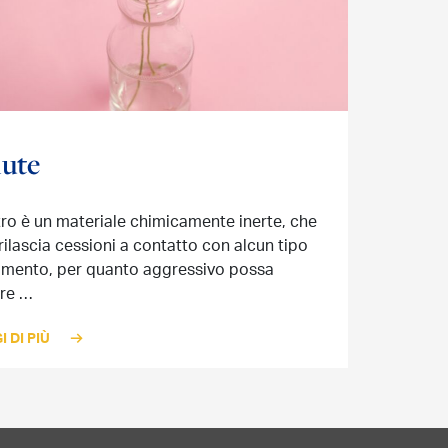
lute
etro è un materiale chimicamente inerte, che
rilascia cessioni a contatto con alcun tipo
limento, per quanto aggressivo possa
re …
I DI PIÙ