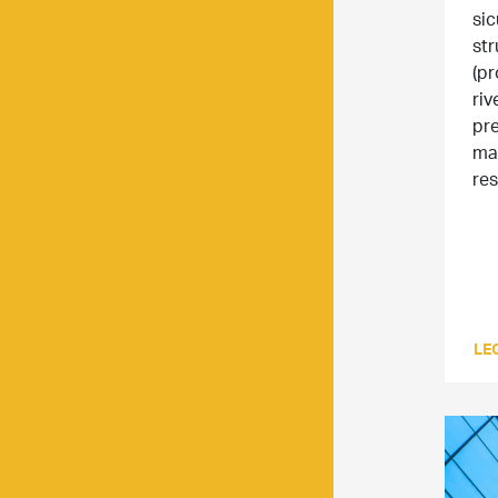
sic
str
(pr
riv
pre
mat
res
LEG