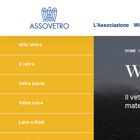
L’Associazione
Wi
Wiki Vetro
HOME
W
Il vetro
Vetro piano
Il v
Vetro cavo
mate
Lane e filati