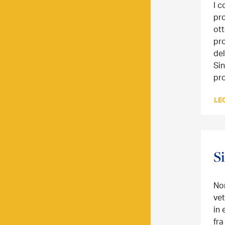
I c
pro
ot
pro
del
Sin
pr
LEG
S
Nor
vet
in 
fra