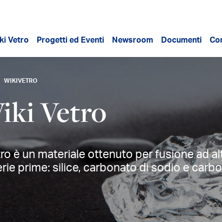
ki Vetro
Progetti ed Eventi
Newsroom
Documenti
Con
WIKIVETRO
iki Vetro
etro è un materiale ottenuto per fusione ad a
rie prime: silice, carbonato di sodio e carbo