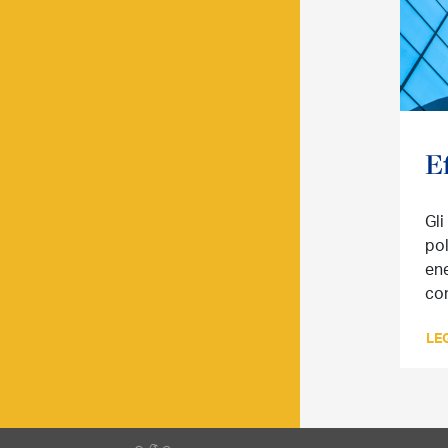
E
Gli
pol
ene
co
LEG