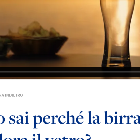
NA INDIETRO
 sai perché la birr
ora il vetro?