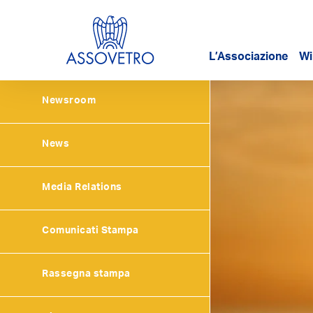
L’Associazione
Wi
Newsroom
News
Media Relations
Comunicati Stampa
Rassegna stampa