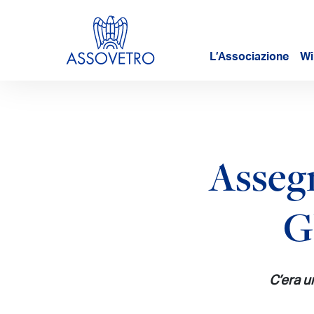
L’Associazione
Wi
Assegn
G
C’era u