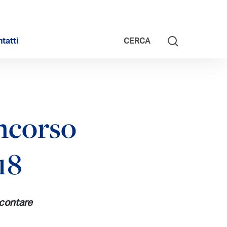
tatti
CERCA
oncorso
18
ccontare