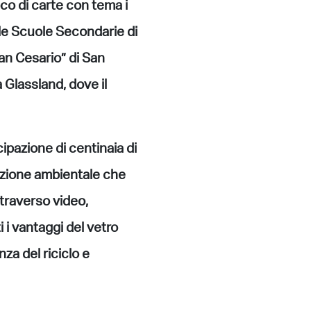
co di carte con tema i
r le Scuole Secondarie di
San Cesario” di San
Glassland, dove il
ipazione di centinaia di
cazione ambientale che
ttraverso video,
i i vantaggi del vetro
za del riciclo e