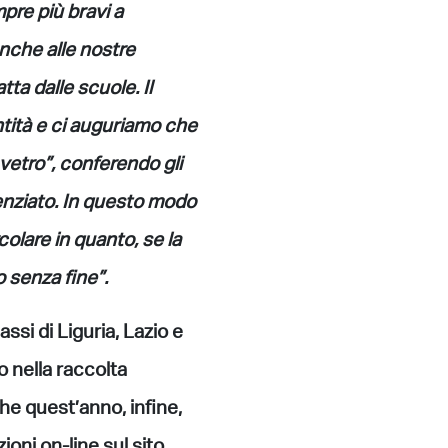
re più bravi a
 anche alle nostre
ta dalle scuole. Il
ità e ci auguriamo che
 vetro”, conferendo gli
renziato. In questo modo
colare in quanto, se la
o senza fine”.
assi di Liguria, Lazio e
ro
nella raccolta
che quest’anno, infine,
oni on-line sul sito