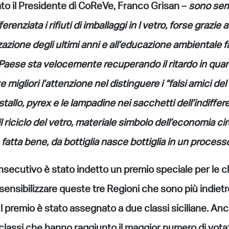
to il Presidente di CoReVe, Franco Grisan –
sono semp
erenziata i rifiuti di imballaggi in l vetro, forse grazie
zione degli ultimi anni e all’educazione ambientale fat
aese sta velocemente recuperando il ritardo in quant
migliori l’attenzione nel distinguere i “falsi amici del
stallo, pyrex e le lampadine nei sacchetti dell’indiffe
 riciclo del vetro, materiale simbolo dell’economia cir
̀ fatta bene, da bottiglia nasce bottiglia in un process
nsecutivo è stato indetto un
premio speciale per le cl
i sensibilizzare queste tre Regioni che sono più indiet
 Il premio è stato assegnato a due classi siciliane. An
classi che hanno raggiunto il maggior numero di votazi