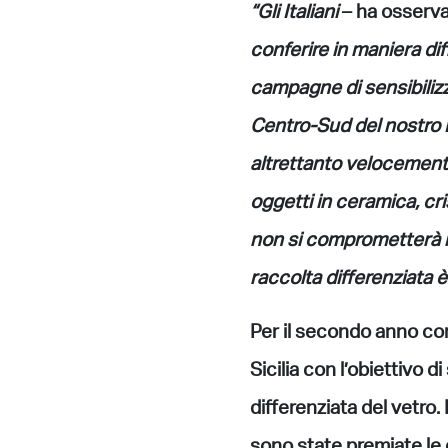
“Gli Italiani
– ha osserva
conferire in maniera diff
campagne di sensibilizza
Centro-Sud del nostro P
altrettanto velocemente 
oggetti in ceramica, cri
non si comprometterà il
raccolta differenziata e
Per il secondo anno co
Sicilia con l’obiettivo d
differenziata del vetro.
sono state premiate le 