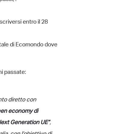
scriversi entro il 28
gitale di Ecomondo dove
ni passate:
nto diretto con
reen economy di
 “Next Generation UE”
,