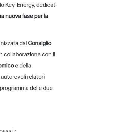
 Key-Energy, dedicati
 Una nuova fase per la
anizzata dal
Consiglio
n collaborazione con il
nomico
e della
autorevoli relatori
il programma delle due
 passi,
: