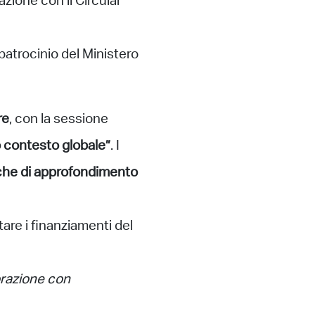
azione con il Circular
 patrocinio del Ministero
re
, con la sessione
 contesto globale”
. I
che di approfondimento
tare i finanziamenti del
orazione con