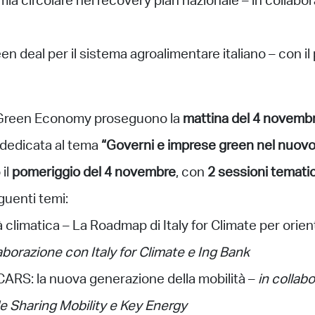
ia circolare nel recovery plan nazionale – in collabor
en deal per il sistema agroalimentare italiano – con il
la Green Economy proseguono la
mattina del 4 novemb
 dedicata al tema
“Governi e imprese green nel nuovo
 il
pomeriggio del 4 novembre
, con
2 sessioni temati
eguenti temi:
tà climatica – La Roadmap di Italy for Climate per orien
laborazione con Italy for Climate e Ing Bank
CARS: la nuova generazione della mobilità –
in collab
e Sharing Mobility e Key Energy