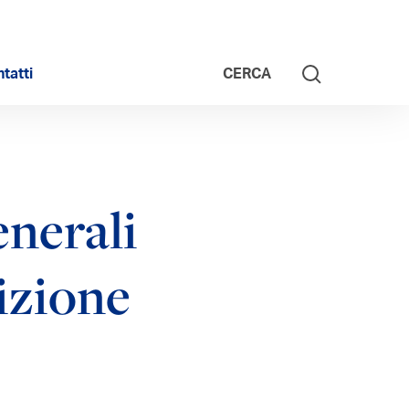
tatti
CERCA
enerali
izione